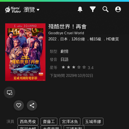
Hami Video
瀏覽
殘酷世界！再會
Goodbye Cruel World
2022．日本．126分鐘 ．
輔15級
．HD畫質
劇情
類型
日語
發音
3.4
星等
下架時間 2029年10月02日
演員
西島秀俊
齋藤工
宮澤冰魚
玉城蒂娜