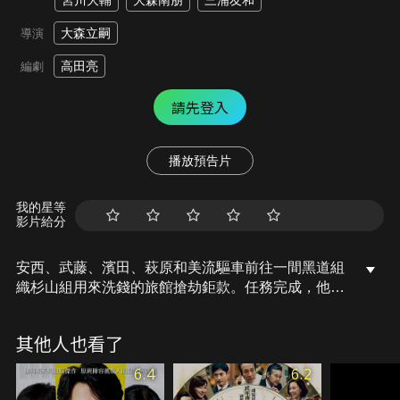
宮川大輔
大森南朋
三浦友和
大森立嗣
導演
高田亮
編劇
請先登入
播放預告片
我的星等
影片給分
安西、武藤、濱田、萩原和美流驅車前往一間黑道組
織杉山組用來洗錢的旅館搶劫鉅款。任務完成，他們
本應在瓜分贓款後回到各自的生活，卻遭到杉山組僱
用的偵探追捕。他們能夠逃脫黑道組織的追殺嗎？
其他人也看了
6.4
6.2