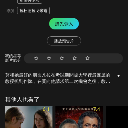
斯蒂芬米海
拉杜德拉戈米爾
導演
請先登入
播放預告片
我的星等
影片給分
莫和她最好的朋友凡拉在考試期間被大學裡最嚴厲的
教授抓到作弊，在莫向他請求第二次機會之後，教授
邀請她們到他家裡在授課，她們將不得不通過意想不
到的測驗，在莫失去控制之前，這一切都是很有趣的
其他人也看了
遊戲…
6.1
7.4