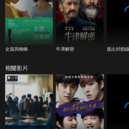
女孩與蜘蛛
牛津解密
逃出封鎖
相關影片