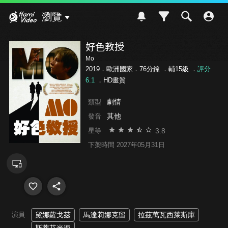
Hami Video
瀏覽
好色教授
Mo
2019．歐洲國家．76分鐘 ．
輔15級
．
評分
6.1
．HD畫質
劇情
類型
其他
發音
3.8
星等
下架時間 2027年05月31日
演員
黛娜蘿戈茲
馬達莉娜克留
拉茲萬瓦西萊斯庫