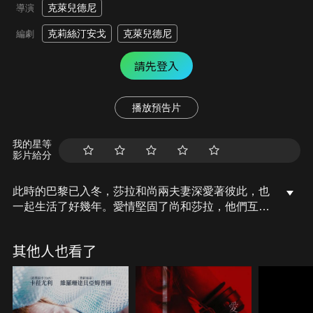
克萊兒德尼
導演
克莉絲汀安戈
克萊兒德尼
編劇
請先登入
播放預告片
我的星等
影片給分
此時的巴黎已入冬，莎拉和尚兩夫妻深愛著彼此，也
一起生活了好幾年。愛情堅固了尚和莎拉，他們互相
信任，也享受兩人間的愛情，兩人間的愛火也不曾停
息，直到某天，莎拉偶然在街上遇見了前情人弗朗索
其他人也看了
瓦，當初莎拉因為弗朗索瓦而認識尚，也因為尚而離
開了弗朗索瓦…