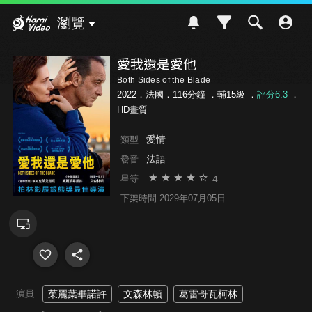
Hami Video
瀏覽
愛我還是愛他
Both Sides of the Blade
2022．法國．116分鐘 ．
輔15級
．
評分6.3
．
HD畫質
愛情
類型
法語
發音
4
星等
下架時間 2029年07月05日
演員
茱麗葉畢諾許
文森林頓
葛雷哥瓦柯林