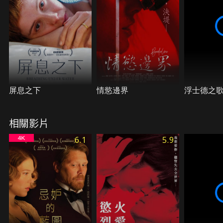
屏息之下
情慾邊界
浮士德之
相關影片
6.1
5.9