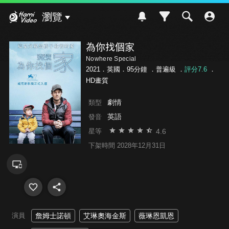
Hami Video
瀏覽
為你找個家
Nowhere Special
2021．英國．95分鐘 ．
普遍級
．
評分7.6
．
HD畫質
劇情
類型
英語
發音
4.6
星等
下架時間 2028年12月31日
演員
詹姆士諾頓
艾琳奧海金斯
薇琳恩凱恩