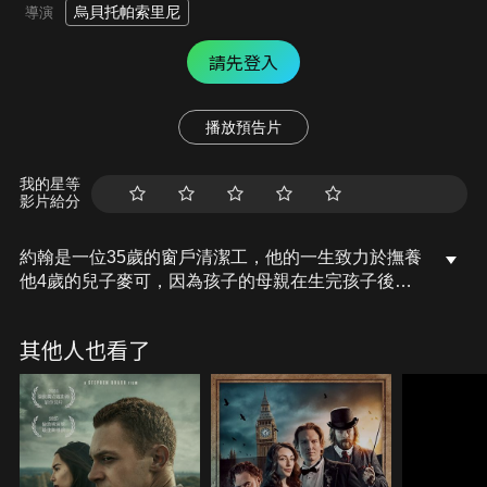
烏貝托帕索里尼
導演
請先登入
播放預告片
我的星等
影片給分
約翰是一位35歲的窗戶清潔工，他的一生致力於撫養
他4歲的兒子麥可，因為孩子的母親在生完孩子後不
久就離開他們。當約翰得知自己來日不多，他開始嘗
試為麥可找到一個新的完美家庭，想讓寶貝兒子過上
其他人也看了
衣食無憂的生活。面對各式各樣的家庭面談，約翰該
如何通過短暫的相遇來判斷一個家庭？而他又是否足
夠了解自己的孩子，可以為他做出選擇？