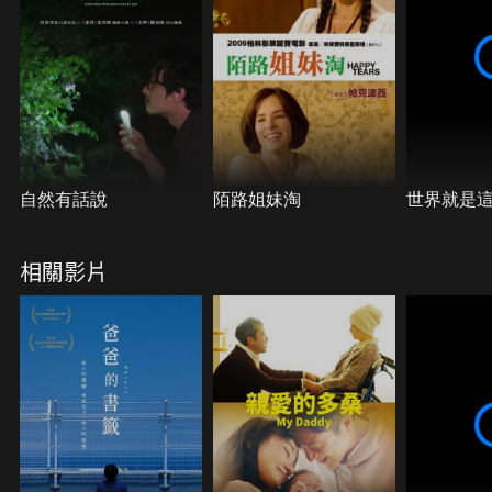
自然有話說
陌路姐妹淘
世界就是
相關影片