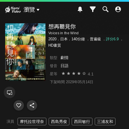
Hami Video
瀏覽
想再聽見你
Voices in the Wind
2020．日本．140分鐘 ．
普遍級
．
評分6.9
．
HD畫質
劇情
類型
日語
發音
4.1
星等
下架時間 2029年05月14日
演員
摩托拉世理奈
西島秀俊
西田敏行
三浦友和