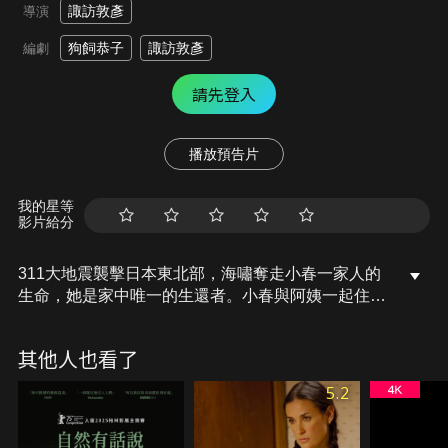
諏訪敦彥
導演
狗飼恭子
諏訪敦彥
編劇
請先登入
播放預告片
我的星等
影片給分
311大地震襲擊日本東北部，海嘯奪走小春一家人的
生命，她是家中唯一的生還者。小春與阿姨一起住在
廣島，廣島離她家鄉岩手縣頗遙遠。有天，小春發現
阿姨倒在廚房，送醫急救後，看著昏迷不醒的阿姨，
其他人也看了
小春忽然覺得她可能會失去所有她愛的人，突然有股
衝動想回到自己的家鄉。這趟旅程小春能否找回失去
5.2
的自我呢…