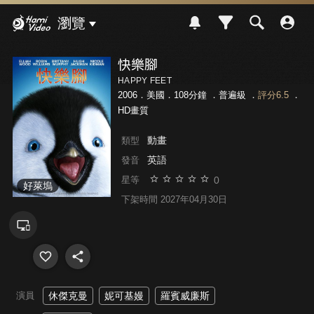
Hami Video
瀏覽
快樂腳
HAPPY FEET
2006．美國．108分鐘 ．
普遍級
．
評分6.5
．
HD畫質
動畫
類型
英語
發音
0
星等
好萊塢
下架時間 2027年04月30日
演員
休傑克曼
妮可基嫚
羅賓威廉斯