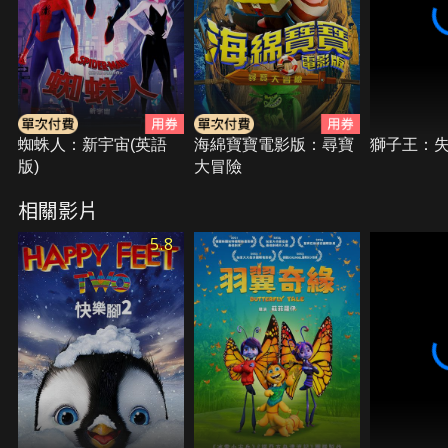
蜘蛛人：新宇宙(英語
海綿寶寶電影版：尋寶
獅子王：
版)
大冒險
相關影片
5.8