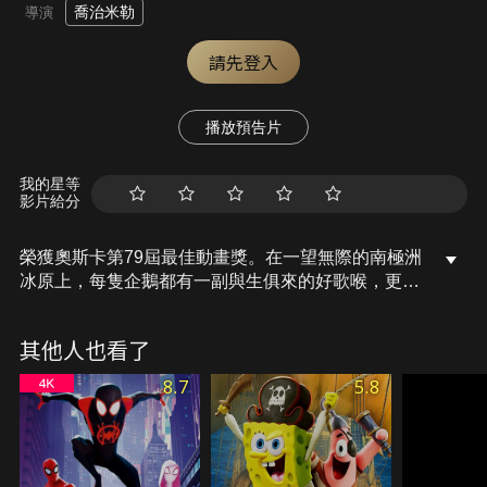
喬治米勒
導演
請先登入
播放預告片
我的星等
影片給分
榮獲奧斯卡第79屆最佳動畫獎。在一望無際的南極洲
冰原上，每隻企鵝都有一副與生俱來的好歌喉，更得
靠著各自的美妙歌聲來尋找彼此的心靈伴侶。然而，
一出生就五音不全的波波並沒有這種天賦，雖然歌藝
其他人也看了
不精，但他卻是個天生的踢踏舞高手。由於波波實在
太過與眾不同，導致他被逐出帝王企鵝的聚落，獨自
8.7
5.8
踏進寒冷廣大的冰雪世界。離家後波波和一群阿德利
企鵝及一隻無所不知的跳岩企鵝愛拉斯，共同展開一
趟史詩般的冒險之旅，在過程中展現了他非凡的勇氣
與毅力，並證明只要忠於自我，就能夠改變世界！