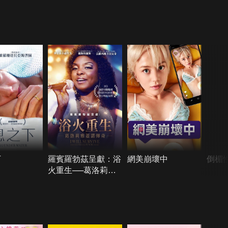
下
羅賓羅勃茲呈獻：浴
網美崩壞中
倒楣
火重生──葛洛莉雅
蓋諾傳奇