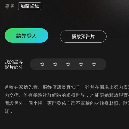
導演
加藤卓哉
請先登入
播放預告片
我的星等
影片給分
首輪在家搶先看。服飾店店長真知子，雖然在職場上努力表
力交瘁。唯有躲進社群網站的虛擬世界，才能讓她釋放現實
開設另外一個小帳，專門發佈自己不露臉的火辣身材照。隨
紅…