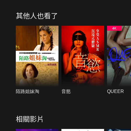
其他人也看了
5.2
陌路姐妹淘
音慾
QUEER
相關影片