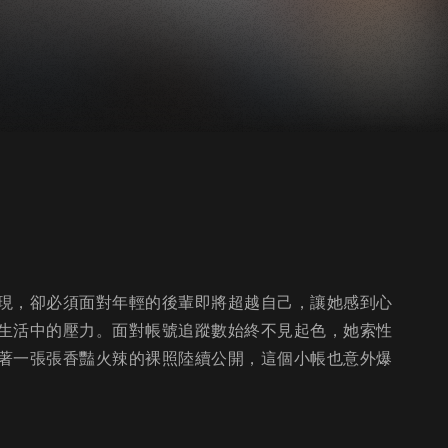
現，卻必須面對年輕的後輩即將超越自己，讓她感到心
生活中的壓力。面對帳號追蹤數始終不見起色，她索性
著一張張香豔火辣的裸照陸續公開，這個小帳也意外爆