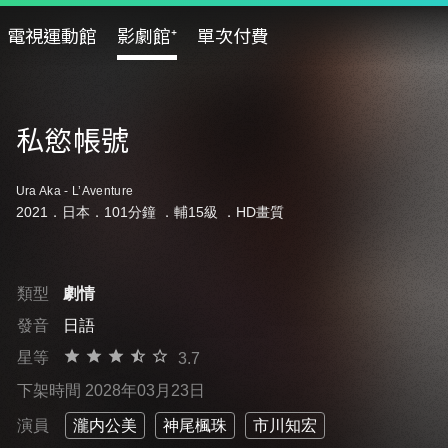
電視運動館
影劇館⁺
單次付費
私慾帳號
Ura Aka - L’Aventure
2021．日本．101分鐘 ．
輔15級
．HD畫質
類型
劇情
發音
日語
星等
3.7
下架時間 2028年03月23日
演員
瀧内公美
神尾楓珠
市川知宏