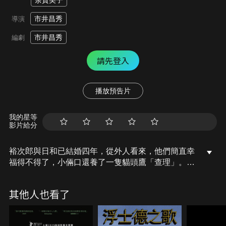
余貴美子
市井昌秀
導演
市井昌秀
編劇
請先登入
播放預告片
我的星等
影片給分
裕次郎與日和已結婚四年，從外人看來，他們簡直幸
福得不得了，小倆口還養了一隻貓頭鷹「查理」。直
到某天，裕次郎意外看見日和在「老公死亡筆記本」
社群網站中的貼文，包括日和在內的人妻們都發了許
其他人也看了
多慘不忍睹的抱怨文。這件事讓夫妻倆開始產生嫌隙
以致漸行漸遠，儘管兩人都想重修舊好，但至此之後
每件事都亂了套…