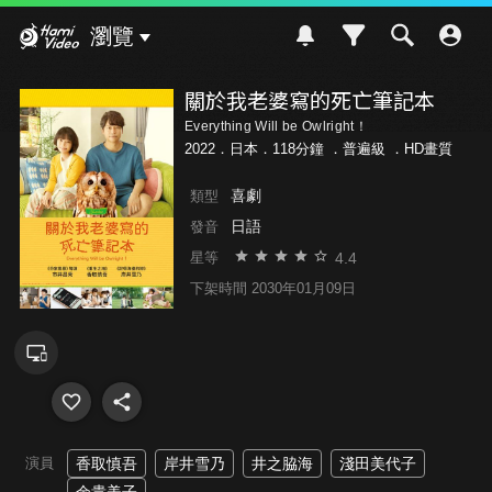
Hami Video
瀏覽
關於我老婆寫的死亡筆記本
Everything Will be Owlright！
2022．日本．118分鐘 ．
普遍級
．HD畫質
喜劇
類型
日語
發音
4.4
星等
下架時間 2030年01月09日
演員
香取慎吾
岸井雪乃
井之脇海
淺田美代子