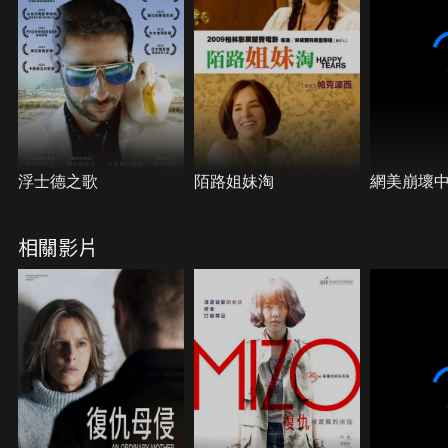
浮士德之歌
陌路姐妹淘
網美崩壞
相關影片