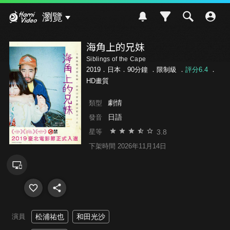
Hami Video
瀏覽
海角上的兄妹
Siblings of the Cape
2019．日本．90分鐘 ．
限制級
．
評分6.4
．
HD畫質
劇情
類型
日語
發音
3.8
星等
下架時間 2026年11月14日
演員
松浦祐也
和田光沙