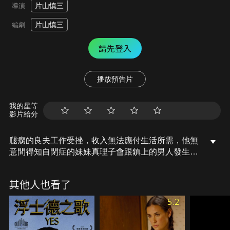
片山慎三
導演
片山慎三
編劇
請先登入
播放預告片
我的星等
影片給分
腿瘸的良夫工作受挫，收入無法應付生活所需，他無
意間得知自閉症的妹妹真理子會跟鎮上的男人發生關
係收取金錢。明知非法賣淫的行為不可為，但為讓兩
人活下去，開始當起皮條客，沒想到這個舉動讓他接
其他人也看了
觸到妹妹以往不曾讓自己見過的悲喜之情，讓他心情
五味雜陳。隨著恩客接二連三，此時妹妹的身心靈開
5.2
始起了變化…