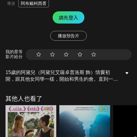
阿布戴柯西胥
導演
請先登入
播放預告片
我的星等
影片給分
15歲的阿黛兒（阿黛兒艾薩卓普洛斯 飾）情竇初
開，跟其他女同學一樣，開始和男生約會。直到一
天，染有一頭藍髮的美術系大學生艾瑪 (蕾雅瑟杜
飾）在她眼前掠過，讓阿黛兒的芳心怦動不已，之後
其他人也看了
兩人間愛慾再也無法遏止，儘管被恐同朋友嘲笑，儘
管艾瑪的高級知識份子圈子與自己格格不入，阿黛兒
6.1
6.3
已身不由己，一頭栽進和艾瑪水乳相融的極樂世
界……。