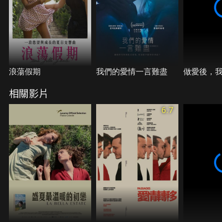
浪蕩假期
我們的愛情一言難盡
做愛後，
相關影片
6.7