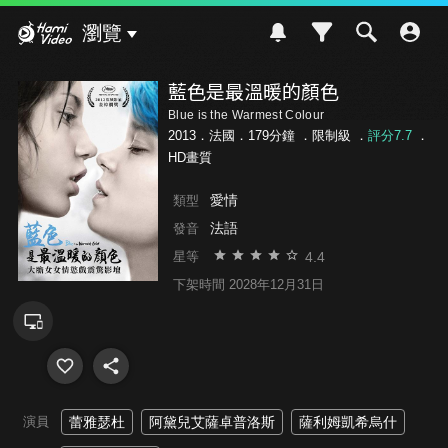
Hami Video
瀏覽
藍色是最溫暖的顏色
Blue is the Warmest Colour
2013．法國．179分鐘 ．
限制級
．
評分7.7
．
HD畫質
愛情
類型
法語
發音
4.4
星等
下架時間 2028年12月31日
演員
蕾雅瑟杜
阿黛兒艾薩卓普洛斯
薩利姆凱希烏什