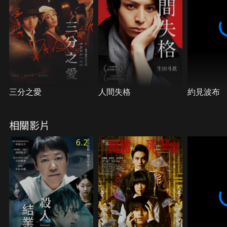
學。渡邊一彥逐漸了解到當事人許多的往事和真相，
並覺察到尾崎和加奈子之間有著不為人知的秘密， 愛
與恨糾纏成一團，剪不斷，理還亂。
三分之愛
人間失格
約見波布
相關影片
6.2