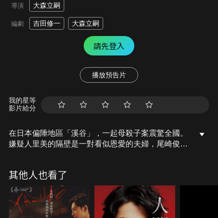
大森立嗣
導演
吉田修一
大森立嗣
編劇
請先登入
播放預告片
我的星等
影片給分
在日本偏陲地區「溪谷」，一起母殺子案震驚全國。
嫌疑人里美的隔壁是一對看似恩愛的夫婦，尾崎俊介
（大西信滿飾）和加奈子（真木陽子飾）。不久，尾
崎涉嫌與女嫌疑人外遇並唆使殺人被警方帶走問訊，
其他人也看了
而他妻子加奈子正是事件的告發者。周刊記者渡邊一
彥（大森南朋飾）則是對本案展開了深入調查報導，
通過多方探詢，他發現15年前大學時代的尾崎是一個
前途光明的棒球明星投手，但因某起事件而被迫退