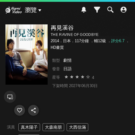
Hami Video
瀏覽
再見溪谷
THE RAVINE OF GOODBYE
2014．日本．117分鐘 ．
輔12級
．
評分6.7
．
HD畫質
劇情
類型
日語
發音
4
星等
下架時間 2027年06月30日
演員
真木陽子
大森南朋
大西信滿