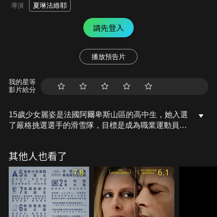
夏琳法維耶
導演
請先登入
播放預告片
我的星等
影片給分
15歲少女麗姿是法國阿爾卑斯山區的高中生，她入選
了嚴格挑選選手的滑雪隊，目標是成為職業運動員。
前冠軍選手轉任教練的費德，對他帶的新一批學生充
滿希望，特別是麗姿，儘管她缺乏經驗，費德仍想將
其他人也看了
她訓練成閃亮新星。在費德的一對一貼身指導下，麗
姿將面對遠超出訓練過程的身體與情感壓力。然而麗
7.8
6.1
姿所擁有的決心，是否足以擺脫費德對她的扭曲掌
控？