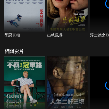
墜惡真相
出軌風暴
浮士德之
相關影片