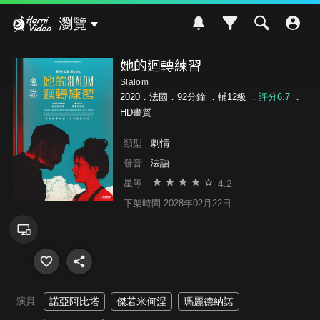
Hami Video
瀏覽
她的迴轉練習
Slalom
2020．法國．92分鐘 ．
輔12級
．
評分6.7
．
HD畫質
劇情
類型
法語
發音
4.2
星等
下架時間 2028年02月22日
演員
諾亞阿比塔
傑若米何涅
瑪麗德納諾