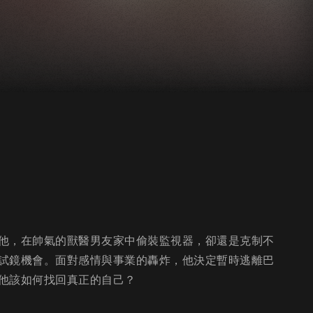
他，在帥氣的獸醫男友家中偷裝監視器，卻還是克制不
試鏡機會。面對感情與事業的轟炸，他決定暫時逃離巴
他該如何找回真正的自己？