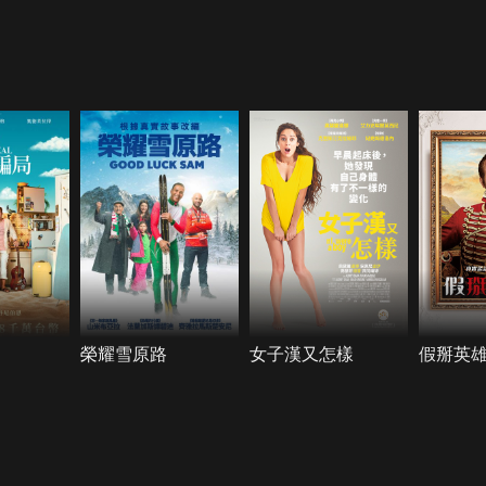
榮耀雪原路
女子漢又怎樣
假掰英