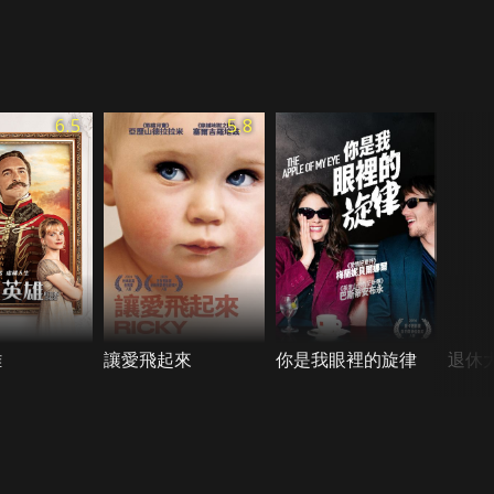
6.5
5.8
雄
讓愛飛起來
你是我眼裡的旋律
退休