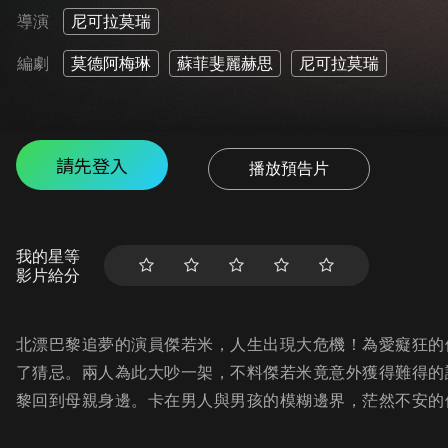
導演
尼可拉莫瑞
編劇
莫德阿梅琳
蘇菲斐麗赫思
尼可拉莫瑞
請先登入
播放預告片
我的星等
影片給分
北漂巴黎追夢的演員傑若米，人生出現大危機！為愛癡狂的
了猜忌。兩人為此大吵一架，不料傑若米竟意外獲得難得的
黎回到母親身邊。卡在男人與男孩的模糊邊界，茫然不安的