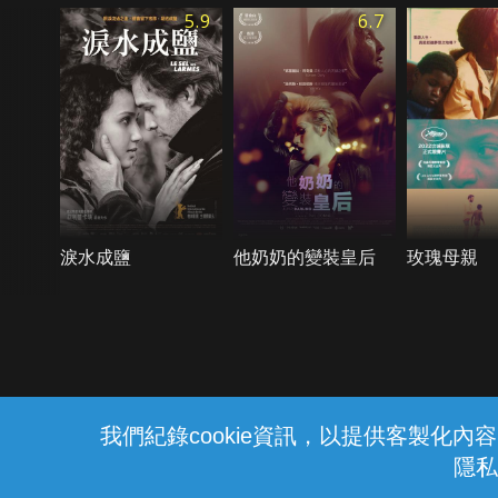
5.9
6.7
淚水成鹽
他奶奶的變裝皇后
玫瑰母親
{{notifyMsg}}
我們紀錄cookie資訊，以提供客製化
隱私