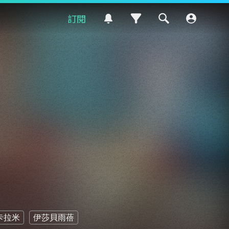
訂閱
卡拉米
伊莎貝雨蓓