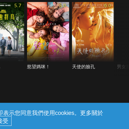
5.7
5.0
6.0
鳥
慾望媽咪！
天使的臉孔
男女
示您同意我們使用cookies。更多關於