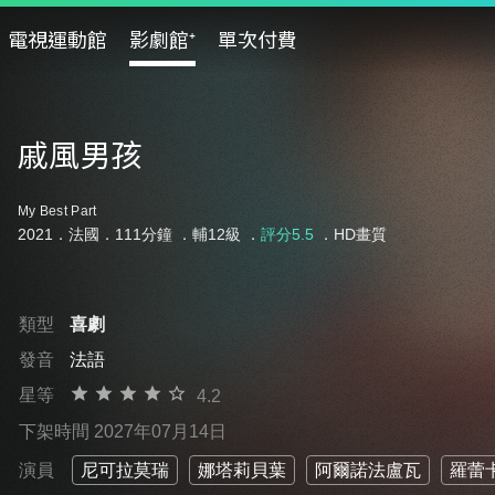
電視運動館
影劇館⁺
單次付費
戚風男孩
My Best Part
2021．法國．111分鐘 ．
輔12級
．
評分5.5
．HD畫質
類型
喜劇
發音
法語
星等
4.2
下架時間 2027年07月14日
演員
尼可拉莫瑞
娜塔莉貝葉
阿爾諾法盧瓦
羅蕾