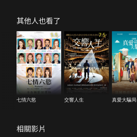
其他人也看了
5.5
7.5
七情六慾
交響人生
真愛大騙局
相關影片