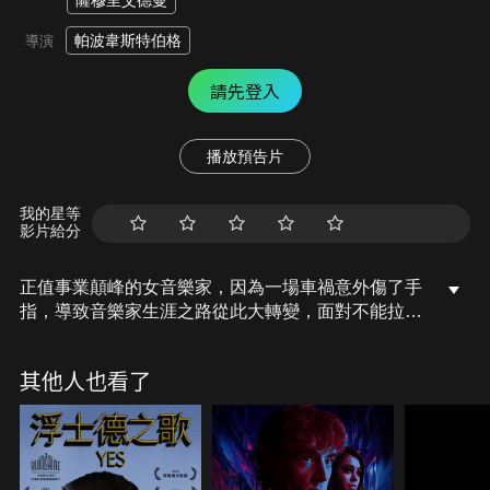
薩穆里艾德曼
帕波韋斯特伯格
導演
請先登入
播放預告片
我的星等
影片給分
正值事業顛峰的女音樂家，因為一場車禍意外傷了手
指，導致音樂家生涯之路從此大轉變，面對不能拉琴
的痛苦，不得不與現實妥協，轉往教學之路，卻意外
與自己小18歲的學生，發展出一段不倫之戀，然而這
其他人也看了
場意外的戀曲，從本來的浪漫激情美好，最後卻轉變
為男學生與女老師生命中的一場風暴…。