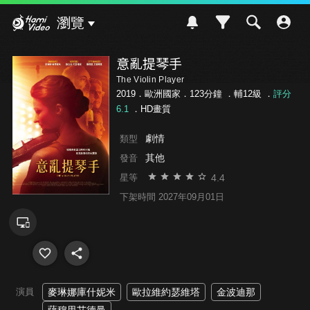
Hami Video
瀏覽
意亂提琴手
The Violin Player
2019．歐洲國家．123分鐘 ．
輔12級
．
評分
6.1
．HD畫質
劇情
類型
其他
發音
4.4
星等
下架時間 2027年09月01日
演員
麥琳娜庫什妮米
歐拉維約瑟維塔
金波迪那