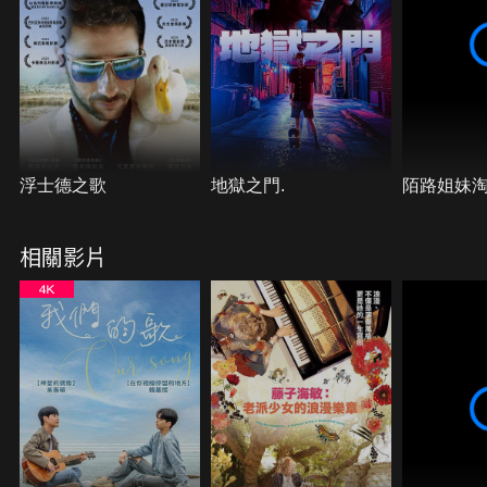
浮士德之歌
地獄之門.
陌路姐妹
相關影片