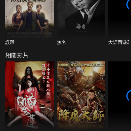
誤殺
無名
大話西遊3
相關影片