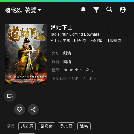
Hami Video
瀏覽
道姑下山
Taoist Nun Coming Downhill
2015．中國．61分鐘 ．
保護級
．HD畫質
劇情
類型
國語
發音
3
星等
下架時間 2028年12月31日
演員
趙若辰
趙奕傑
吳若雪
陳彬