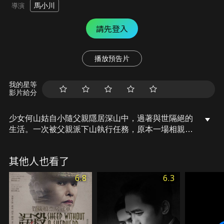
馬小川
導演
請先登入
播放預告片
我的星等
影片給分
少女何山姑自小隨父親隱居深山中，過著與世隔絕的
生活。一次被父親派下山執行任務，原本一場相親卻
因為僵屍來搗亂，變成了除魔大戰。山姑解決了兩個
女僵屍，但後面還有更強大的男僵屍，千鈞一發之際
其他人也看了
幸得師兄出手相救，化險為夷。
6.8
6.3