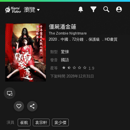
Hami Video
瀏覽
僵屍潘金蓮
The Zombie Nightmare
2020．中國．72分鐘 ．
保護級
．HD畫質
驚悚
類型
國語
發音
1.9
星等
下架時間 2028年12月31日
演員
崔航
袁宗軒
裴少傑