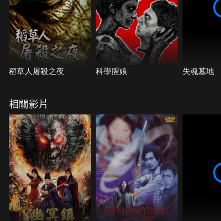
稻草人屠殺之夜
科學腥娘
失魂墓地
相關影片