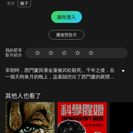
瘋子
導演
請先登入
播放預告片
我的星等
影片給分
宋朝時，西門慶與潘金蓮被武松殺死。千年之後，在
一個天狗食月的晚上，盜墓賊挖出了西門慶的屍體。
恰逢月蝕，屍體吸收了大量的陽氣產生屍變，成了僵
屍的西門慶心裡依舊只想著潘金蓮。在盜墓賊的協助
其他人也看了
下，他找到了楊玉蓮和保安小武，一場人屍大戰即將
展開。