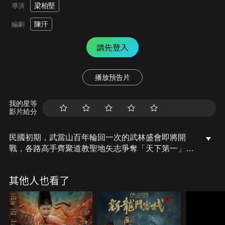
梁柏堅
導演
陳汗
編劇
請先登入
播放預告片
我的星等
影片給分
民國初期，武當山百年輪回一次的武林盛會即將開
戰，各路高手齊聚道教聖地矢志爭奪「天下第一」。
神秘女子表面以武會友，實為背負家族使命，誓奪山
中寶藏。考古教授帶著女兒，為奪鎮山之寶，亦混入
其他人也看了
武當藉機行動。為人至孝的俗家弟子代表武當與各地
武術家決一雌雄，武當自創派以來最大危機日漸逼
近。