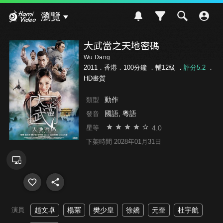
Hami Video
瀏覽
大武當之天地密碼
Wu Dang
2011．香港．100分鐘 ．
輔12級
．
評分5.2
．
HD畫質
動作
類型
國語, 粵語
發音
4.0
星等
下架時間 2028年01月31日
演員
趙文卓
楊冪
樊少皇
徐嬌
元奎
杜宇航