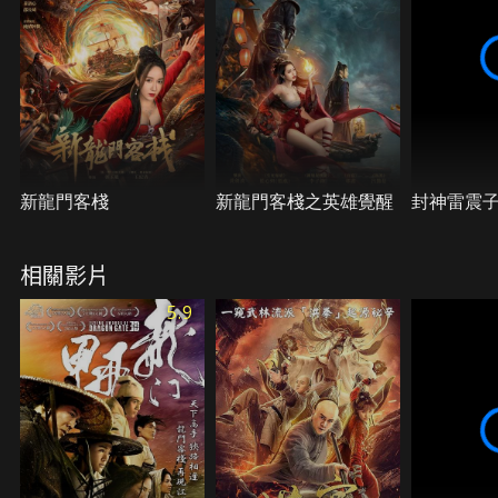
新龍門客棧
新龍門客棧之英雄覺醒
封神雷震
相關影片
5.9