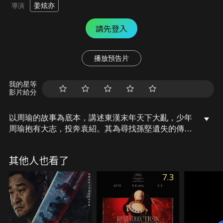
姜炫亦
導演
請先登入
播放預告片
我的星等
影片給分
以周瑜的故事為底本，講述東漢末年天下大亂，少年
周瑜抱有大志，投奔袁紹。其為尋找孫堅遺失的傳國
玉璽，加深了他、袁紹、孫策之間的衝突。周瑜在執
行任務時，遇見了劫富濟貧的女飛賊小喬，兩人更是
其他人也看了
日久生情。群雄並起之際，少年戰神的冒險正要展
開…
7.3