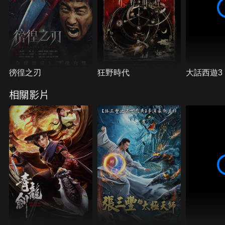
徬徨之刃
狂野時代
大話西遊3
相關影片