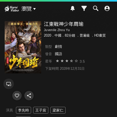
Hami Video
瀏覽
江東戰神少年周瑜
Juvenile Zhou Yu
2020．中國．82分鐘 ．
普遍級
．HD畫質
劇情
類型
國語
發音
3.5
星等
下架時間 2028年12月31日
演員
李先時
王子宸
梁家仁