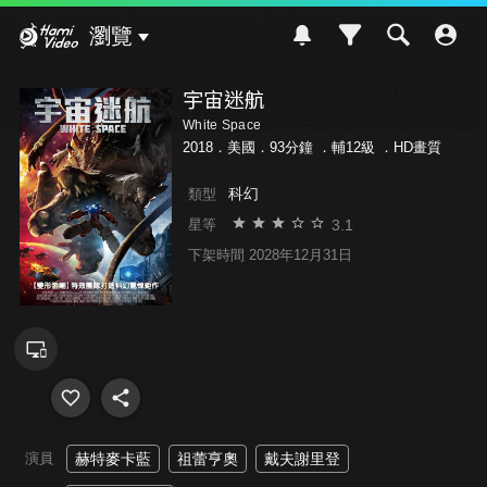
Hami Video
瀏覽
宇宙迷航
White Space
2018．美國．93分鐘 ．
輔12級
．HD畫質
科幻
類型
3.1
星等
下架時間 2028年12月31日
演員
赫特麥卡藍
祖蕾亨奧
戴夫謝里登