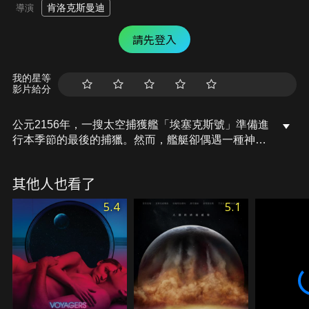
肯洛克斯曼迪
導演
請先登入
我的星等
影片給分
公元2156年，一搜太空捕獲艦「埃塞克斯號」準備進
行本季節的最後的捕獵。然而，艦艇卻偶遇一種神秘
且稀有的巨大生物然而，更糟的是，一群惡毒的清道
夫截奪了某種詭異病毒，並將病毒滲入「埃塞克斯
其他人也看了
號」。因捕獲艦上的貨物短缺，艦上的人們做出了一
個大膽的決定—他們將冒險進入未知領域，狩獵可怕
5.4
5.1
的生物以進行黑市交易…