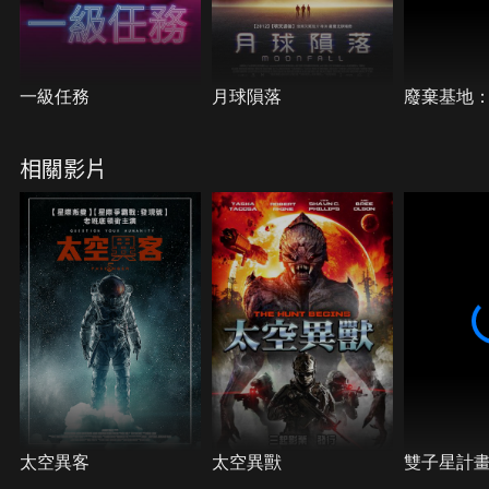
一級任務
月球隕落
廢棄基地：
相關影片
太空異客
太空異獸
雙子星計