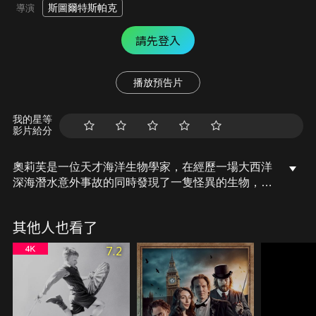
斯圖爾特斯帕克
導演
請先登入
播放預告片
我的星等
影片給分
奧莉芙是一位天才海洋生物學家，在經歷一場大西洋
深海潛水意外事故的同時發現了一隻怪異的生物，奧
莉芙偷走了這隻怪物，並瞞著她的癡情男友麥特，在
她的地下室研究這隻怪物並牽扯出一件驚悚駭人之
其他人也看了
事：一個比她想像中還要古老又狠毒的東西，被她在
無意間釋放了。
7.2