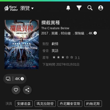
Hami Video
瀏覽
攔截異種
The Creature Below
2017．英國．83分鐘 ．
限制級
．4K
劇情
類型
英語
發音
3.1
星等
下架時間 2027年01月01日
演員
安娜道森
瑪克拉朗登
丹尼爾奎雷斯
約翰尼斯