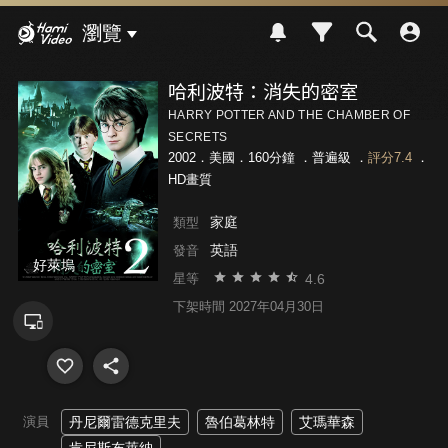
Hami Video
瀏覽
哈利波特：消失的密室
HARRY POTTER AND THE CHAMBER OF
SECRETS
2002．美國．160分鐘 ．
普遍級
．
評分7.4
．
HD畫質
家庭
類型
英語
發音
好萊塢
4.6
星等
下架時間 2027年04月30日
演員
丹尼爾雷德克里夫
魯伯葛林特
艾瑪華森