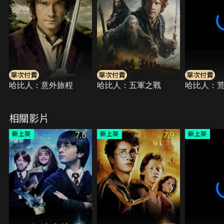
哈比人：意外旅程
哈比人：五軍之戰
哈比人：
相關影片
7.6
7.9