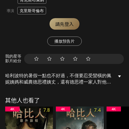
肯尼斯布萊納
克里斯哥倫布
導演
請先登入
播放預告片
我的星等
影片給分
哈利波特的暑假一點也不好過，不僅要忍受蠻橫的佩
妮姨媽和威農德思禮姨丈，還有德思禮一家人對他魔
法的恐懼，他的好友榮恩衛斯理和妙麗格蘭傑也似乎
忘了他，連一封信也沒有回給他。接著，家庭精靈多
其他人也看了
比又突然間神秘地出現在哈利的臥房裡，警告哈利波
特如果回到了霍格華茲，他就會有立即的生命危險。
7.8
7.4