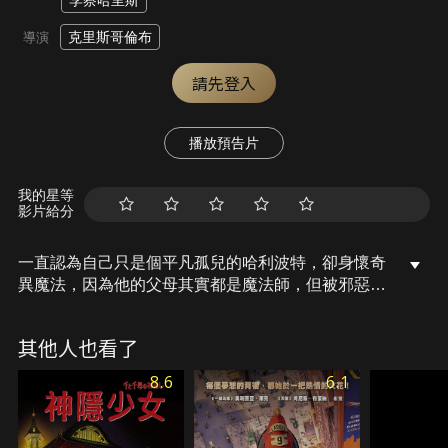
李察哈里斯
克里斯哥倫布
導演
請先登入
播放預告片
我的星等
影片給分
一直認為自己只是個平凡孤兒的哈利波特，卻身懷奇
異魔法，因為他的父母其實都是魔法師，但被邪惡巫
師佛地魔殺害，使得哈利波特受盡收養他的姨媽虐
待。哈利波特因緣際會地進入霍格華茲魔法學院學習
其他人也看了
各種魔法，並在魁地奇中展示了他與生俱來的非凡才
華，最後哈利波特還得與同伴破壞佛地魔企圖奪取魔
8.6
6.1
法石，奪取魔法世界的陰謀.....