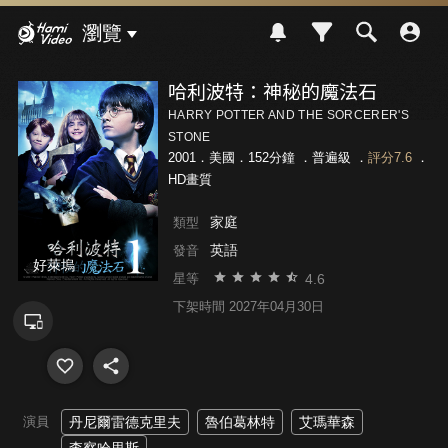
Hami Video
瀏覽
哈利波特：神秘的魔法石
HARRY POTTER AND THE SORCERER'S
STONE
2001．美國．152分鐘 ．
普遍級
．
評分7.6
．
HD畫質
家庭
類型
英語
發音
好萊塢
4.6
星等
下架時間 2027年04月30日
演員
丹尼爾雷德克里夫
魯伯葛林特
艾瑪華森