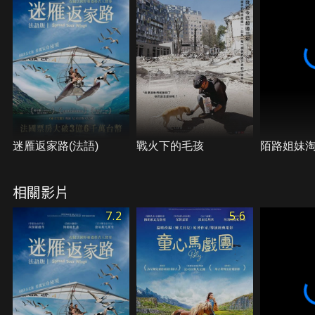
迷雁返家路(法語)
戰火下的毛孩
陌路姐妹
相關影片
7.2
5.6