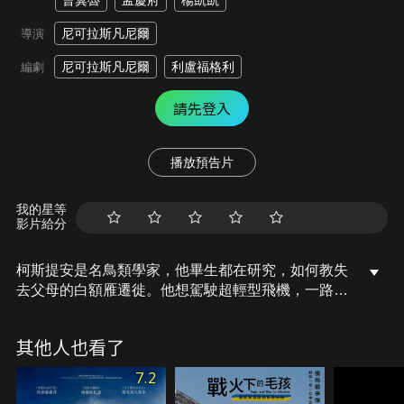
曹冀魯
孟慶府
楊凱凱
尼可拉斯凡尼爾
導演
尼可拉斯凡尼爾
利盧福格利
編劇
請先登入
播放預告片
我的星等
影片給分
柯斯提安是名鳥類學家，他畢生都在研究，如何教失
去父母的白額雁遷徙。他想駕駛超輕型飛機，一路從
挪威到法國，指引雁鳥安全的遷徙路線，但兒子托馬
則不太支持父親這個決定。在爸爸的農舍度假的托
其他人也看了
馬，有了許多時間和鳥類相處。慢慢地，他與白額雁
有了感情，也開始會關心牠們。這對父子即將踏上一
7.2
段非凡旅程。