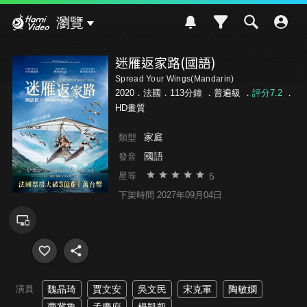
Hami Video
瀏覽
迷雁返家路(國語)
Spread Your Wings(Mandarin)
2020．法國．113分鐘 ．
普遍級
．
評分7.2
．
HD畫質
家庭
類型
國語
發音
5
星等
下架時間 2027年09月04日
演員
魏晶琦
賈文安
吳文民
宋克軍
陶敏嫻