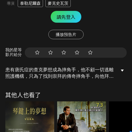
泰勒尼爾森
麥克史瓦茨
導演
請先登入
播放預告片
我的星等
影片給分
患有唐氏症的查克夢想成為摔角手，他不顧一切逃離
照護機構，只為了找到崇拜的傳奇摔角手，向他拜師
學藝。查克在路上結識了正在逃避仇家的亡命之徒泰
勒，為了尋找查克而心急如焚的看護艾莉諾也隨後趕
其他人也看了
至。堅毅的生存者遇見不黯世故的純真靈魂，駕起一
葉扁舟，他們在逐夢途上碰撞出愛與友誼的火花。
7.3