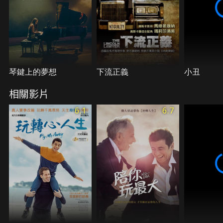
琴鍵上的夢想
下流正義
小丑
相關影片
6.1
6.7