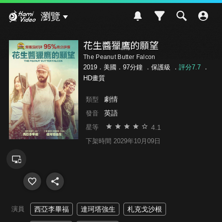
Hami Video
瀏覽
花生醬獵鷹的願望
The Peanut Butter Falcon
2019．美國．97分鐘 ．
保護級
．
評分7.7
．
HD畫質
劇情
類型
英語
發音
4.1
星等
下架時間 2029年10月09日
演員
西亞李畢福
達珂塔強生
札克戈沙根