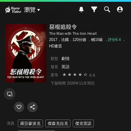
Hami Video
瀏覽
惡棍追殺令
The Man with The Iron Heart
2017．法國．120分鐘 ．
輔15級
．
評分6.4
．
HD畫質
劇情
類型
英語
發音
4.4
星等
下架時間 2026年11月30日
演員
羅莎蒙派克
傑森克拉克
傑克雷諾