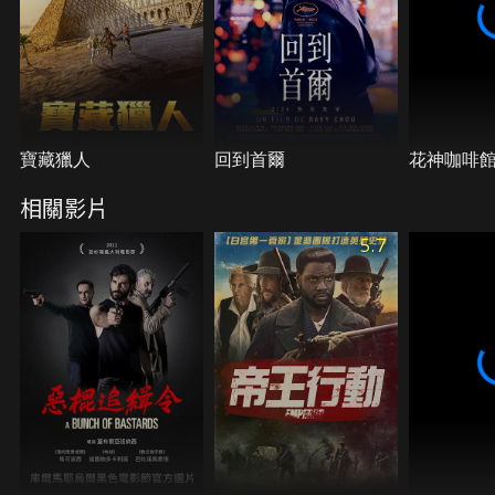
寶藏獵人
回到首爾
花神咖啡
相關影片
5.7