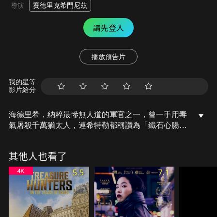
賽德里克希門尼茲
導演
請先登入
播放預告片
我的星等
影片給分
海德里希，納粹最慘無人道的軍官之一，曾一手用毒
氣屠殺千萬猶太人，連希特勒都稱讚為「鐵石心腸的
男人」。在海德里希當上總督後，對捷克人掃除叛亂
毫不手軟以血腥鎮壓。於是，兩名捷克少年發起名為
其他人也看了
「行動代號：猿人」的暗殺行動，想為國家剷除殺人
怪物，沒想到卻掀起不可收拾的腥風血雨…
5.5
7.1