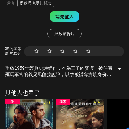
提默貝克曼比托夫
導演
請先登入
播放預告片
我的星等
影片給分
重啟1959年經典史詩鉅作，本為王子的賓漢，被任職
羅馬軍官的義兄馬薩拉誣陷，以致被褫奪貴族身份，
更要被流放作奴隸。在歷經多年海上艱苦生活後，回
到故鄉的賓漢將要復仇。
其他人也看了
7.0
5.5