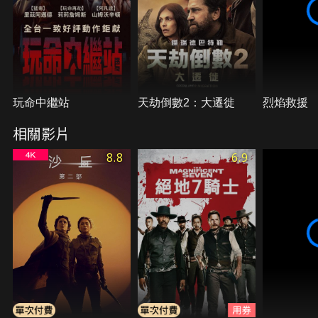
玩命中繼站
天劫倒數2：大遷徙
烈焰救援
相關影片
8.8
6.9