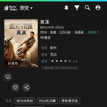
Hami Video
瀏覽
賓漢
BEN-HUR (2016)
2016．美國．123分鐘 ．
保護級
．
評分5.7
．
HD畫質
動作
類型
英語
發音
4.3
星等
好萊塢
下架時間 2027年05月11日
演員
傑克休斯頓
托比凱貝爾
摩根費里曼