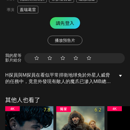
蓋瑞葛雷
導演
請先登入
播放預告片
我的星等
影片給分
H探員與M探員在看似平常捍衛地球免於外星人威脅
的任務中，竟意外發現有敵人的魔爪已滲入MIB總
部，引起前所未見的巨大危機…這一次，為了維護
MIB的使命，兩位探員將潛入世界各地，聯手突破重
其他人也看了
重挑戰才能解開真相、拯救一切回歸秩序！
7.8
6.2