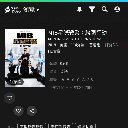
Hami Video
瀏覽
MIB星際戰警：跨國行動
MEN IN BLACK: INTERNATIONAL
2019．美國．114分鐘 ．
普遍級
．
評分5.6
．
HD畫質
動作
類型
英語
發音
2.8
星等
好萊塢
下架時間 2026年02月26日
演員
克里斯漢斯沃
泰莎湯普森
連恩尼遜