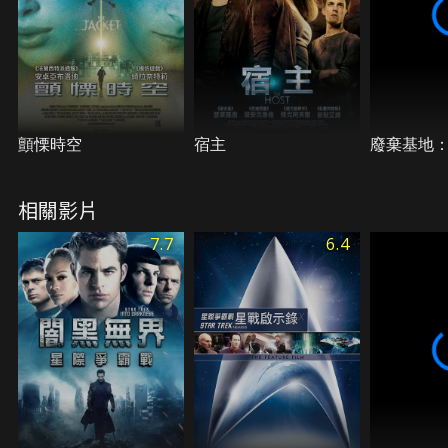
顫慄時空
宿主
廢棄基地：
相關影片
7.7
6.4