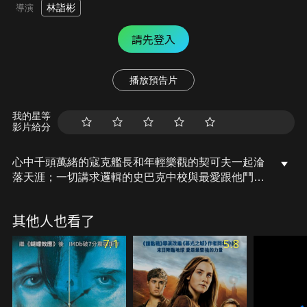
林詣彬
導演
請先登入
播放預告片
我的星等
影片給分
心中千頭萬緒的寇克艦長和年輕樂觀的契可夫一起淪
落天涯；一切講求邏輯的史巴克中校與最愛跟他鬥嘴
的「老骨頭」麥考伊醫官組成南轅北轍的拍檔；烏胡
拉和蘇魯一起被困在阿塔密德星；輪機長蒙哥馬利史
其他人也看了
考特(賽門佩吉 飾)遇上外星盟友潔拉。他們在外星球
上所遭遇的神祕新敵人「克羅」將使他們與星際聯邦
7.1
5.8
的理念和精神受到最嚴酷的考驗。