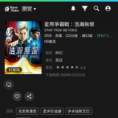
Hami Video
瀏覽
星際爭霸戰：浩瀚無垠
STAR TREK BEYOND
2016．美國．122分鐘 ．
輔12級
．
評分7.1
．
HD畫質
科幻
類型
英語
發音
4.6
星等
好萊塢
下架時間 2026年12月31日
演員
克里斯潘恩
柔伊莎達娜
伊卓瑞斯艾巴