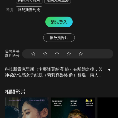
約翰馬可維奇
法蘭克葛里洛
路易斯普列托
導演
請先登入
播放預告片
我的星等
影片給分
科技新貴克里斯（卡麥隆莫納漢 飾）在離婚之後，與
神祕的性感女子絲凱（莉莉克魯格 飾）相遇，兩人很
快陷入乾柴烈火般的激情關係。然而，隨著絲凱開始
出現各種奇怪的行為，讓克里斯不禁懷疑她的現身隱
相關影片
藏著不可告人的陰險意圖……。
6.9