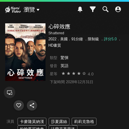
Hami Video
瀏覽
心碎效應
Shattered
2022．美國．91分鐘 ．
限制級
．
評分5.0
．
HD畫質
驚悚
類型
英語
發音
4.0
星等
下架時間 2028年12月31日
演員
卡麥隆莫納漢
莎夏露絲
莉莉克魯格