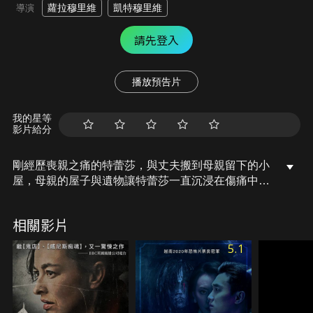
蘿拉穆里維
凱特穆里維
導演
請先登入
播放預告片
我的星等
影片給分
剛經歷喪親之痛的特蕾莎，與丈夫搬到母親留下的小
屋，母親的屋子與遺物讓特蕾莎一直沉浸在傷痛中。
日復一日的精神折磨讓她開始依賴藥物，遊走在現實
與虛幻之間，在無盡悲痛中得以喘息，然而她的行為
相關影片
逐漸失控，但她卻毫無記憶…。
5.1