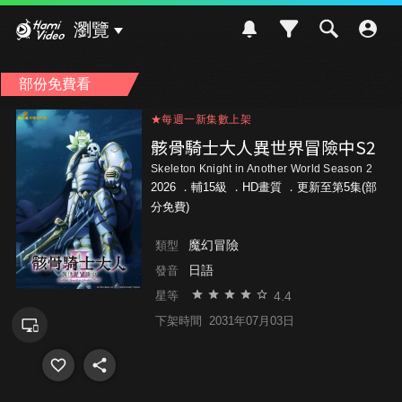
Hami Video
瀏覽
部份免費看
★每週一新集數上架
★每週一新集數上架
★每週一新集數上架
骸骨騎士大人異世界冒險中S2
Skeleton Knight in Another World Season 2
2026 ．
輔15級
．HD畫質 ．更新至第5集(部
分免費)
魔幻冒險
類型
日語
發音
4.4
星等
下架時間
2031年07月03日