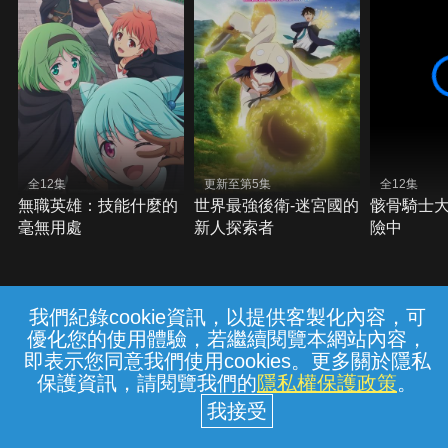
全12集
更新至第5集
全12集
無職英雄：技能什麼的
世界最強後衛-迷宮國的
骸骨騎士
毫無用處
新人探索者
險中
我們紀錄cookie資訊，以提供客製化內容，可
{{notifyMsg}}
優化您的使用體驗，若繼續閱覽本網站內容，
常見問題
線上客服
服務條款
隱私權保護
即表示您同意我們使用cookies。更多關於隱私
保護資訊，請閱覽我們的
隱私權保護政策
。
中華電信股份有限公司個人家庭分公司
(統一編號：96979949) © 2026