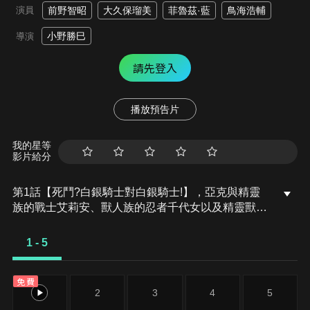
演員
前野智昭
大久保瑠美
菲魯茲·藍
鳥海浩輔
小野勝巳
導演
請先登入
播放預告片
我的星等
影片給分
第1話【死鬥?白銀騎士對白銀騎士!】，亞克與精靈
族的戰士艾莉安、獸人族的忍者千代女以及精靈獸碰
太一同旅行，持續朝向據說有著「解除詛咒的泉水」
存在的「風龍山脈」前進。他們無法放任有困難的人
1 - 5
不管，在不斷出手助人之下，來到了與目的地風龍山
脈相去甚遠的某個村子，結果那村子的村民一看到亞
免費
克等人就全部嚇得逃跑......。
1
2
3
4
5