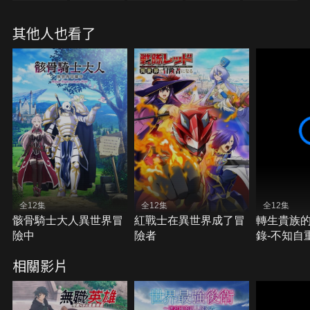
其他人也看了
全12集
全12集
全12集
骸骨騎士大人異世界冒
紅戰士在異世界成了冒
轉生貴族
險中
險者
錄-不知自
相關影片