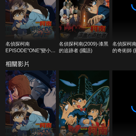
名偵探柯南
名偵探柯南(2009)-漆黑
名偵探柯南(
EPISODE”ONE”變小的
的追跡者 (國語)
的奇術師 (
名偵探(日語)
相關影片