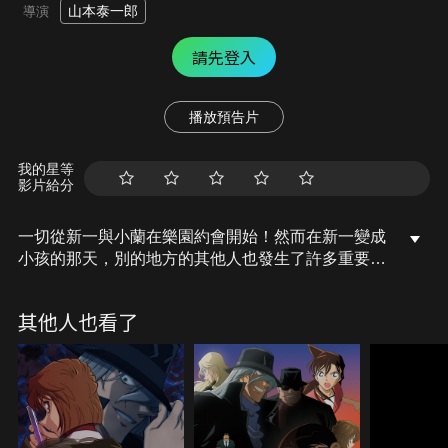
山本泰一郎
導演
請先登入
播放預告片
我的星等
影片給分
一切從新一與小蘭在樂園約會開始！然而在新一變成
小孩的那天，別的地方的其他人也發生了許多重要的
事，包含：小蘭最後與新一分離時所無法傳達的心
意、新一變成小孩後的驚人事實、阿笠博士與毛利小
其他人也看了
五郎當時的動態、尚未變成灰原哀的雪莉在組織中到
底遭遇了什麼事、黑暗組織的琴酒與伏特加他們真正
的企圖…等等，