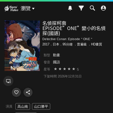
Hami Video
瀏覽
名偵探柯南
EPISODE”ONE”變小的名偵
探(國語)
Detective Conan: Episode＂ONE＂
2017．日本．95分鐘 ．
普遍級
．HD畫質
動畫
類型
國語
發音
5
星等
下架時間 2026年12月31日
演員
高山南
山口勝平