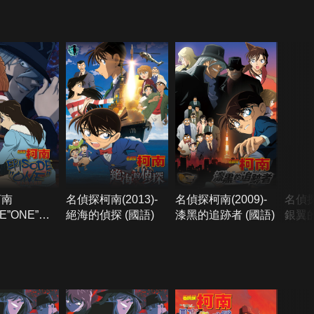
柯南
名偵探柯南(2013)-
名偵探柯南(2009)-
名偵探
E”ONE”變
絕海的偵探 (國語)
漆黑的追跡者 (國語)
銀翼的
探(日語)