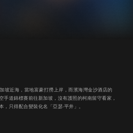
新加坡近海，當地富豪打撈上岸，而濱海灣金沙酒店的
空手道錦標賽前往新加坡，沒有護照的柯南留守看家，
本，只得配合變裝化名「亞瑟‧平井」。