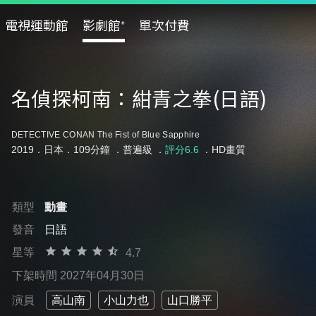
電視運動館
影劇館⁺
單次付費
名偵探柯南：紺青之拳(日語)
DETECTIVE CONAN The Fist of Blue Sapphire
2019．日本．109分鐘 ．
普遍級
．
評分6.6
．HD畫質
類型
動畫
發音
日語
星等
4.7
下架時間 2027年04月30日
演員
高山南
小山力也
山口勝平