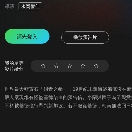
導演
永岡智佳
請先登入
播放預告片
我的星等
影片給分
世界最大藍寶石「紺青之拳」，19世紀末隨海盜船沉沒在
殺人案現場有怪盜基德染血的預告信。小蘭與園子為了觀賞
不料被基德強行帶到新加坡。若不服從基德，柯南無法回日