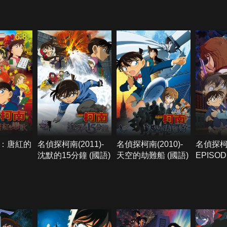
6.8
：唐紅的
名偵探柯南(2011)-
名偵探柯南(2010)-
名偵探
沈默的15分鐘 (國語)
天空的劫難船 (國語)
EPISOD
小的名偵