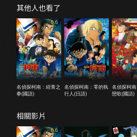
其他人也看了
6.6
6.1
名偵探柯南：紺青之
名偵探柯南：零的執
名偵探柯南
拳(國語)
行人(日語)
戀歌(國語)
相關影片
6.6