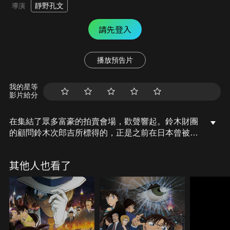
靜野孔文
導演
請先登入
播放預告片
我的星等
影片給分
在集結了眾多富豪的拍賣會場，歡聲響起。鈴木財團
的顧問鈴木次郎吉所標得的，正是之前在日本曾被報
導的那幅被火燒盡的梵谷名畫「向日葵」。全世界的
媒體都在連線報導此一新聞畫面，柯南與小蘭等人也
其他人也看了
看得目不轉睛。為此盛事，更是召集了包含毛利小五
郎在內的「七武士」來保護名畫的安全。就在這時
候，怪盜基德突然出現！將會場大肆搗亂一番後消失
在紐約上空。幾天後，乘載著「向日葵」的噴射機起
飛前往日本，卻在空中突然發生爆炸！潛伏在旁的基
德趁機奪取了「向日葵」。飛機緊急降落在羽田機