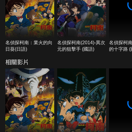
場，柯南快速趕到現場並成功取回了「向日葵」。
「平時只對巨大寶石出手的人，卻成了差點取人性命
的嫌犯…」柯南隱隱覺得不太對勁。灰原哀前往新宿
的美術館，卻在那裡發現基德的身影！現場聚集了大
批媒體，引起一陣恐慌……。
名偵探柯南：業火的向
名偵探柯南(2014)-異次
名偵探柯南(
日葵(日語)
元的狙擊手 (國語)
的十字路 (
相關影片