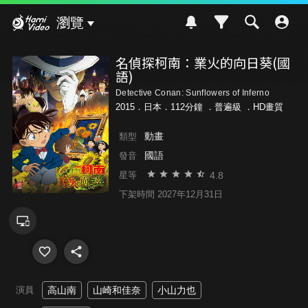
Hami Video
瀏覽
名偵探柯南：業火的向日葵(國
語)
Detective Conan: Sunflowers of Inferno
2015．日本．112分鐘 ．
普遍級
．HD畫質
動畫
類型
國語
發音
4.8
星等
下架時間 2027年12月31日
演員
高山南
山崎和佳奈
小山力也