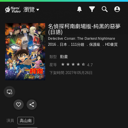
Hami Video
瀏覽
名偵探柯南劇場版-純黑的惡夢
(日語)
Detective Conan: The Darkest Nightmare
2016．日本．111分鐘 ．
保護級
．HD畫質
動畫
類型
4.7
星等
下架時間 2027年05月26日
演員
高山南