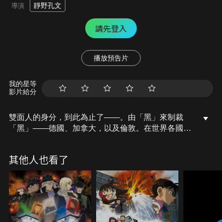
靜野孔文
導演
請先登入
播放預告片
我的星等
影片給分
雙面人的身分，到此為止了——。由「黑」來制裁
「黑」——德國、加拿大，以及倫敦。在世界各國都
發生了黑暗組織策動的暗殺事件！這些暗殺對象的共
同點是？組織的目的又是？琴酒的腳步再不久就要邁
其他人也看了
向日本。這齣暗殺的戲碼才只是開始而已。命中註定
的相遇，就這麼突然地——東都水族館剛進行了大規
模的翻新，特地前去見識該館招牌設施——世界首座
「雙輪式巨型摩天輪」的柯南一行人，在那裡遇到一
名受傷的神祕女子。該名女子看來似乎是因為某些原
因導致失憶，而尋找記憶的線索就只有一支壞掉的手