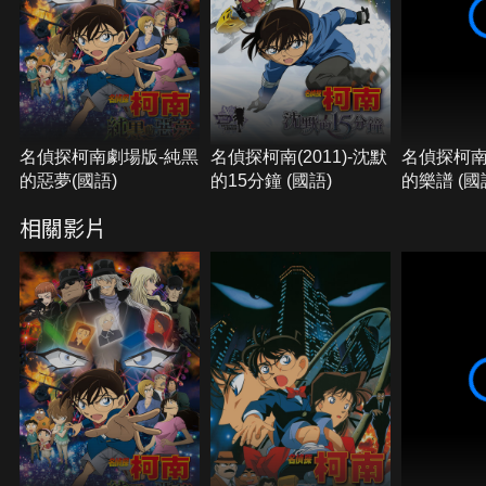
機。柯南與少年偵探團決定要一起幫忙找回她的記
憶，灰原此時也發現異狀，那名女子竟然有著左右眼
顏色不同的「雙色瞳」。
名偵探柯南劇場版-純黑
名偵探柯南(2011)-沈默
名偵探柯南(
的惡夢(國語)
的15分鐘 (國語)
的樂譜 (國
相關影片