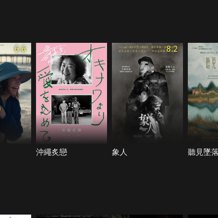
6.6
8.2
沖繩炙戀
象人
聽見墜