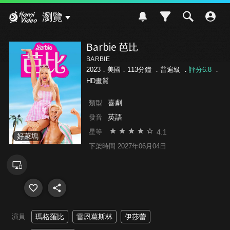
Hami Video
瀏覽
Barbie 芭比
BARBIE
2023．美國．113分鐘 ．
普遍級
．
評分6.8
．
HD畫質
喜劇
類型
英語
發音
4.1
星等
好萊塢
下架時間 2027年06月04日
演員
瑪格羅比
雷恩葛斯林
伊莎蕾