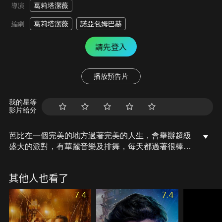
葛莉塔潔薇
導演
葛莉塔潔薇
諾亞包姆巴赫
編劇
請先登入
播放預告片
我的星等
影片給分
芭比在一個完美的地方過著完美的人生，會舉辦超級
盛大的派對，有華麗音樂及排舞，每天都過著很棒的
日子。但有一天怪事開始發生在芭比身上，她的洗澡
水不熱，會從屋頂跌落，甚至發現她的腳跟竟然貼地
其他人也看了
了，變成扁平足。之後她決定與肯尼進入真實世界，
去探索事情的真相，並且引發一連串的意外事件。
7.4
7.4