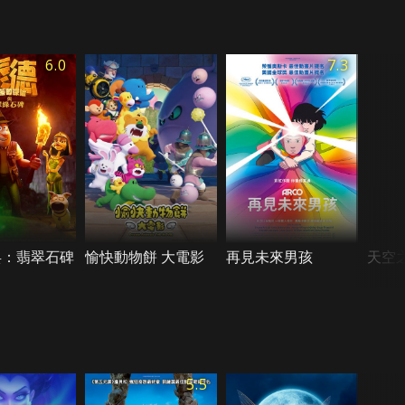
6.0
7.3
兵：翡翠石碑
愉快動物餅 大電影
再見未來男孩
天空之
5.5