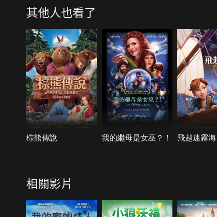
其他人也看了
棕熊傳說
我的繼母是女巫？！
飛越迷霧海
相關影片