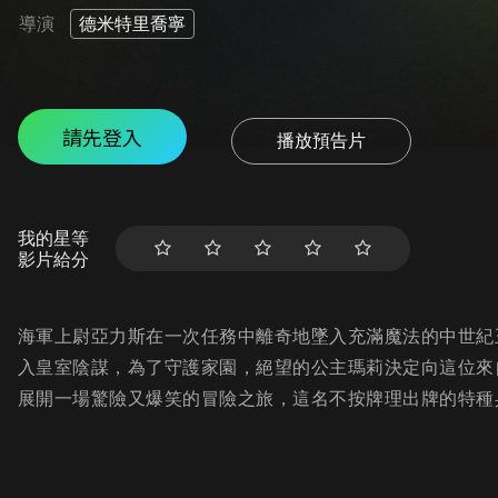
導演
德米特里喬寧
請先登入
播放預告片
我的星等
影片給分
海軍上尉亞力斯在一次任務中離奇地墜入充滿魔法的中世紀
入皇室陰謀，為了守護家園，絕望的公主瑪莉決定向這位來
展開一場驚險又爆笑的冒險之旅，這名不按牌理出牌的特種