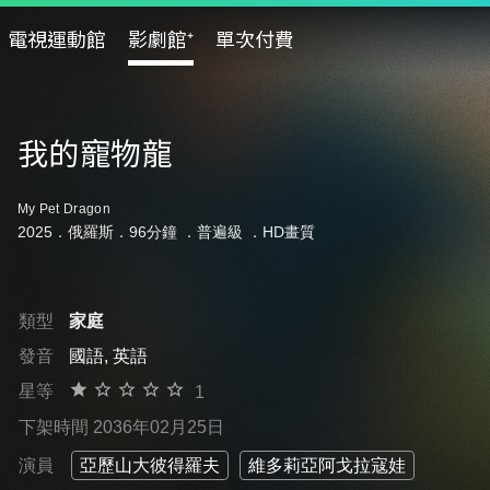
電視運動館
影劇館⁺
單次付費
我的寵物龍
My Pet Dragon
2025．俄羅斯．96分鐘 ．
普遍級
．HD畫質
類型
家庭
發音
國語, 英語
星等
1
下架時間 2036年02月25日
演員
亞歷山大彼得羅夫
維多莉亞阿戈拉寇娃