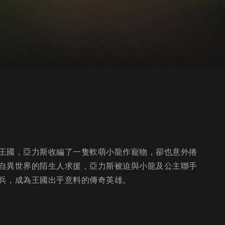
王國，亞力斯收編了一隻軟萌小龍作寵物，卻也意外捲
自異世界的陌生人求援，亞力斯被迫與小龍及公主聯手
兵，成為王國出乎意料的傳奇英雄。