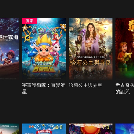
宇宙護衛隊：百變流
哈莉公主與弄臣
考古奇
星
的詛咒
6.8
7.0