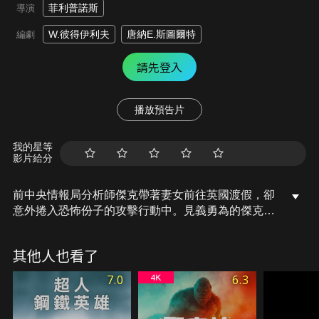
菲利普諾斯
導演
W.彼得伊利夫
唐納E.斯圖爾特
編劇
請先登入
播放預告片
我的星等
影片給分
前中央情報局分析師傑克帶著妻女前往英國渡假，卻
意外捲入恐怖份子的攻擊行動中。見義勇為的傑克解
救了皇室成員，並射殺恐怖份子主腦胞弟，因而一舉
成為英國皇室的英雄…卻也成為恐怖份子的頭號目
其他人也看了
標。當無辜的妻女遭人追殺，稚女重傷住院，傑克決
定不惜一切要恐怖份子付出代價，回到老東家懷抱，
7.0
6.3
一舉直搗恐怖份子的大本營！