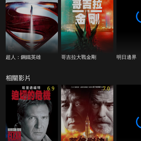
超人：鋼鐵英雄
哥吉拉大戰金剛
明日邊界
相關影片
6.9
7.0