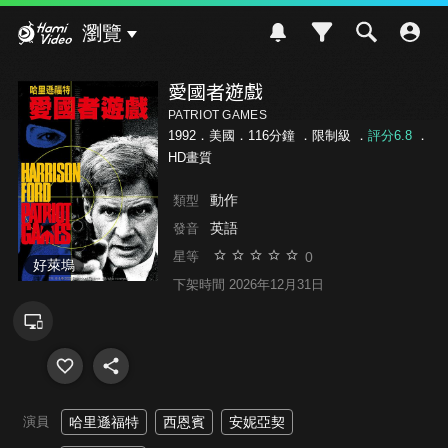
Hami Video
瀏覽
愛國者遊戲
PATRIOT GAMES
1992．美國．116分鐘 ．
限制級
．
評分6.8
．
HD畫質
動作
類型
英語
發音
0
星等
好萊塢
下架時間 2026年12月31日
演員
哈里遜福特
西恩賓
安妮亞契