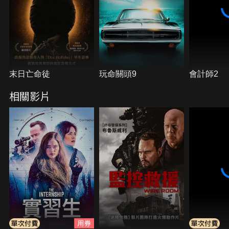
末日亡命徒
玩命關頭9
會計師2
相關影片