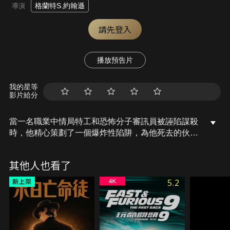
格蘭特S.約翰遜
導演
請先登入
播放預告片
我的星等
影片給分
當一名職業中情局特工和恐怖分子審訊員被誣陷謀殺
時，他精心策劃了一個爆炸性陷阱，為他死去的伙伴
報仇，洗清自己的罪名，並打倒所有相關人員。
其他人也看了
5.2