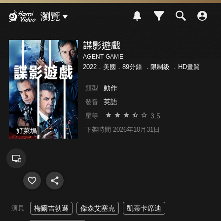
Hami Video
瀏覽
諜影遊戲
AGENT GAME
2022．美國．89分鐘 ．
限制級
．HD畫質
動作
類型
英語
發音
3.5
星等
下架時間 2026年10月31日
好萊塢
演員
梅爾吉勃遜
傑森艾塞克
凱蒂卡席迪