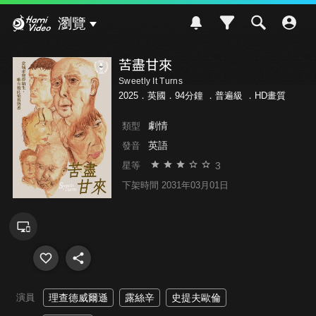
Hami Video
瀏覽
苦盡甘來
Sweetly It Turns
2025．英國．94分鐘 ．
普遍級
．HD畫質
劇情
類型
英語
發音
3
星等
下架時間 2031年03月01日
演員
理查德威爾遜
露絲辛
史提夫歐倫