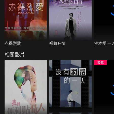
赤裸烈愛
裸舞狂情
性本愛 一
相關影片