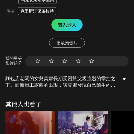
馬克安東尼斐迪南
克里斯汀保羅拉特
導演
請先登入
播放預告片
我的星等
影片給分
麵包店老闆的女兒莫娜長期受困於父親強烈的掌控之
下。而新員工露西的出現，讓莫娜發現自己陌生的另
一面。但父親對莫娜的婚姻早已另有安排。莫娜在父
親期待與追求自我之間掙扎，必須決定自己未來的道
其他人也看了
路。