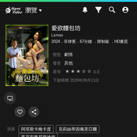
Hami Video
瀏覽
愛欲麵包坊
Lamas
2024．菲律賓．67分鐘 ．
限制級
．HD畫質
劇情
類型
其他
發音
3.0
星等
下架時間 2029年09月11日
演員
阿塔斯卡梅卡度
克莉絲蒂因佩里亞爾