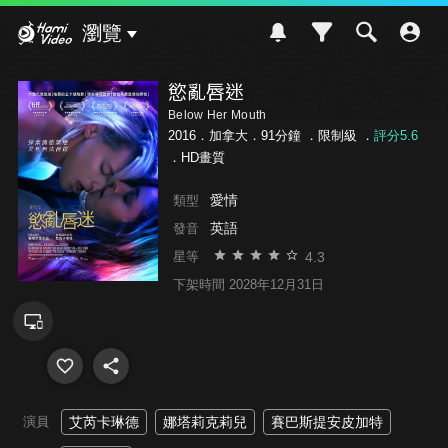
Hami Video
瀏覽
慾亂唇迷
Below Her Mouth
2016．加拿大．91分鐘 ．
限制級
．
評分5.6
．HD畫質
愛情
類型
英語
發音
4.3
星等
下架時間 2028年12月31日
演員
艾芮卡琳德
娜塔莉克莉兒
賽巴斯提安皮加特