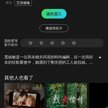
艾波穆倫
導演
請先登入
播放預告片
我的星等
影片給分
賈絲敏是一位與未婚夫同居的時尚編輯，在一次與好
友的狂歡聚會中，她遇到了剛失戀的工人妲拉絲。妲
拉絲對賈絲敏展開熱烈追求，賈絲敏起初抗拒，卻對
這位向自己求愛的女人留下了深刻印象。在妲拉絲鍥
其他人也看了
而不捨的追求之下，兩人終於陷入愛河，這段不可思
議的浪漫關係，將衝擊賈絲敏過往按部就班的平穩生
5.7
7.4
活……