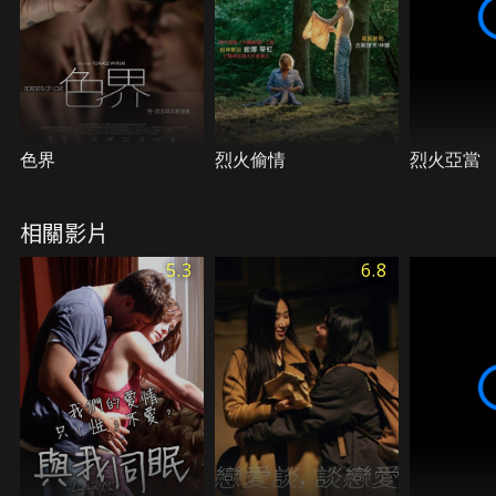
色界
烈火偷情
烈火亞當
相關影片
5.3
6.8