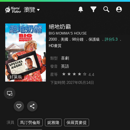
Hami Video
瀏覽
絕地奶霸
BIG MOMMA’S HOUSE
2000．美國．98分鐘 ．
保護級
．
評分5.3
．
HD畫質
喜劇
類型
英語
發音
4.4
星等
好萊塢
下架時間 2027年05月14日
演員
馬汀勞倫斯
妮雅隆
保羅賈麥提