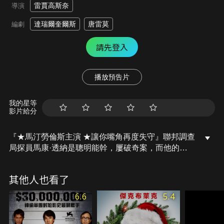
雷賈高斯奈
導演
達瑞爾奎爾斯
唐雷莫
編劇
請先登入
播放預告片
我的星等
影片給分
『★馬汀勞倫斯主演 ★讓你嘴角再度失守』聯邦調查
局探員馬康·透納是聰明能幹，屢破奇案，而他的破
案法寶就是他那高超的偽裝絕技，無論什麼人，他都
自信能扮得惟妙惟肖。新的案子擺在了馬康面前，喬
其他人也看了
治亞州一個銀行搶劫犯身懷鉅款逃亡了，馬康奉命前
往緝拿，唯一的線索就是搶劫犯的女友雪莉。為了接
6.6
5.4
近雪莉，馬康施展他的變身特技，化身成了雪莉久未
碰頭的祖母，一個超過300磅的「大嬤嬤」。馬康的