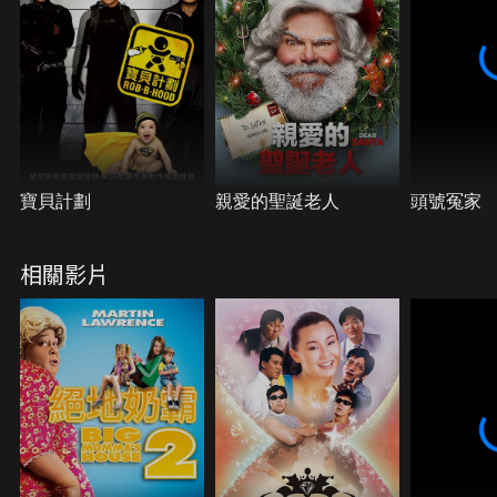
特技堪稱一絕，經過化身易容，成功接近了雪梨。然
而相處久了，馬康卻發現自己愛上了可能有份參與收
藏贓款的雪莉，更要命的是，真正的祖母登場了。
寶貝計劃
親愛的聖誕老人
頭號冤家
相關影片