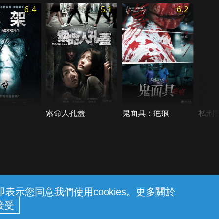
6.4
5.1
6.2
索命人孔蓋
鬼面具：疤痕
私刑
示您同意我們使用cookies。更多關於