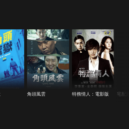
6.2
獄
角頭風雲
特務情人：電影版
宅配