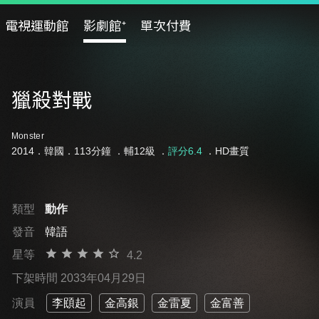
電視運動館
影劇館⁺
單次付費
獵殺對戰
Monster
2014．韓國．113分鐘 ．
輔12級
．
評分6.4
．HD畫質
類型
動作
發音
韓語
星等
4.2
下架時間 2033年04月29日
演員
李䪸起
金高銀
金雷夏
金富善