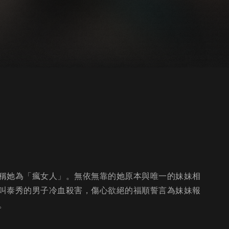
稱她為「瘋女人」。無依無靠的她原本與唯一的妹妹相
叫泰秀的男子冷血殺害，傷心欲絕的福順誓言為妹妹報
。