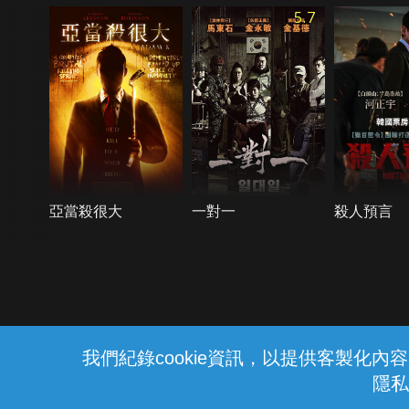
5.7
亞當殺很大
一對一
殺人預言
{{notifyMsg}}
我們紀錄cookie資訊，以提供客製化
隱私