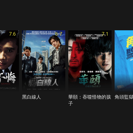
7.6
6.7
7.1
黑白線人
華頤：吞噬怪物的孩
角頭監
子