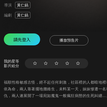
導演
黃仁鎬
編劇
黃仁鎬
請先登入
播放預告片
我的星等
影片給分
福順性格敏感古怪，經不起任何刺激，社區裡的人都暗地裡
依為命，兩人靠著擺地攤維生，未料某一天，妹妹慘遭一名
仇，兩人遂展開了一場宛如魔鬼一般瘋狂病態的生死糾纏…