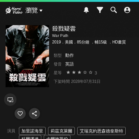
Hami Video
瀏覽
殺戮疑雲
War Path
2019．美國．85分鐘 ．
輔15級
．HD畫質
動作
類型
英語
發音
3
星等
下架時間 2028年07月31日
演員
加里諾海里
莉茲克萊爾
艾瑞克約恩森德奎斯特