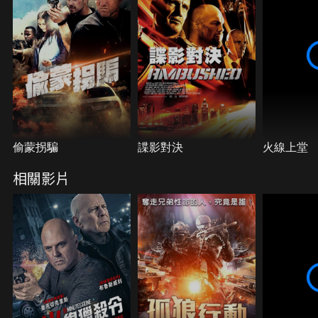
偷蒙拐騙
諜影對決
火線上堂
相關影片