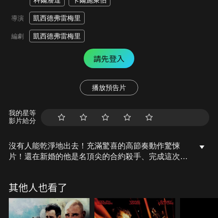
科爾潘達
卡爾施萊伯
凱西德弗雷梅里
導演
凱西德弗雷梅里
編劇
請先登入
播放預告片
我的星等
影片給分
沒有人能乾淨地出去！充滿驚喜的高節奏動作驚悚
片！還在新婚的他是名頂尖的合約殺手、完成這次的
目標後赫然發現居然是名刑警？逃亡之餘、他必須查
證過去以保全未來、並挽救妻子的性命…
其他人也看了