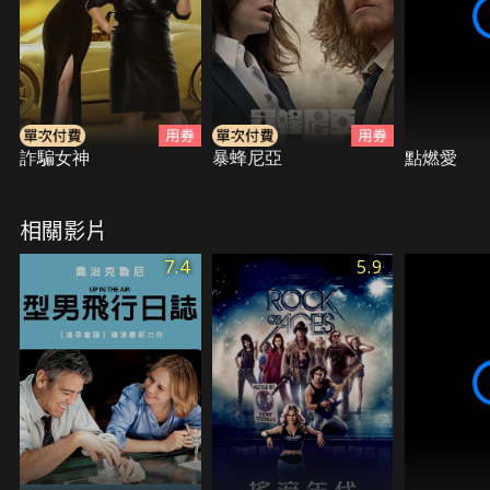
詐騙女神
暴蜂尼亞
點燃愛
相關影片
7.4
5.9