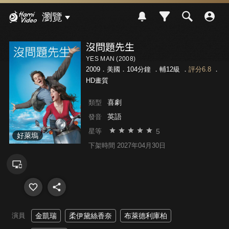
Hami Video
瀏覽
沒問題先生
YES MAN (2008)
2009．美國．104分鐘 ．
輔12級
．
評分6.8
．
HD畫質
喜劇
類型
英語
發音
5
星等
好萊塢
下架時間 2027年04月30日
演員
金凱瑞
柔伊黛絲香奈
布萊德利庫柏