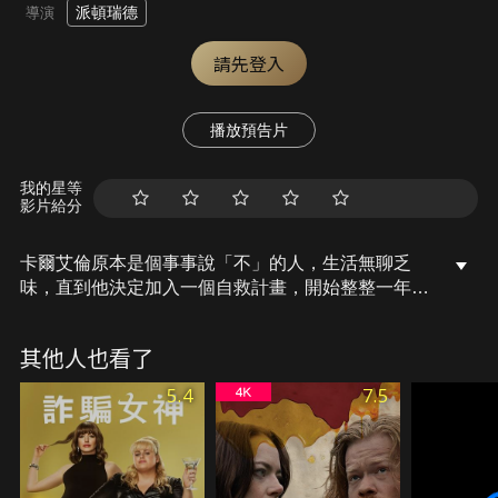
派頓瑞德
導演
請先登入
播放預告片
我的星等
影片給分
卡爾艾倫原本是個事事說「不」的人，生活無聊乏
味，直到他決定加入一個自救計畫，開始整整一年對
任何大小挑戰都得說「YES」的瘋狂生涯，他嘗試了
高空彈跳、飆車、開飛機、學韓語等等，一堆以前想
其他人也看了
都沒想過的事，還抱得美人歸，也讓他的人生由黑翻
紅HIGH過頭。
5.4
7.5