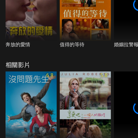
奔放的愛情
值得的等待
婚姻拉警
相關影片
6.8
5.8