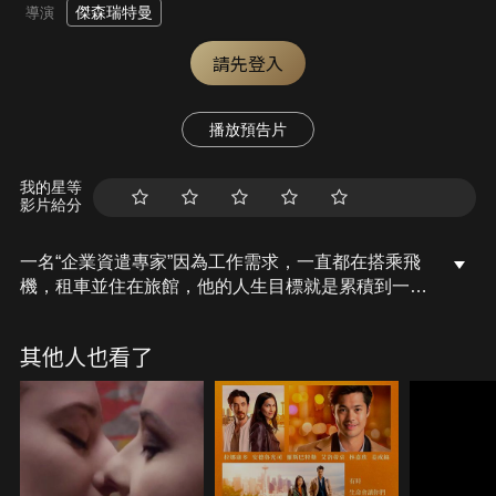
傑森瑞特曼
導演
請先登入
播放預告片
我的星等
影片給分
一名“企業資遣專家”因為工作需求，一直都在搭乘飛
機，租車並住在旅館，他的人生目標就是累積到一千
萬飛行哩程數，但是當他快要達成目標時，突然發現
他想要敞開心房，接受一段感情，於是開始思考擁有
其他人也看了
一個家的意義…