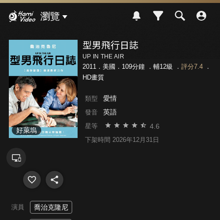
Hami Video
瀏覽
型男飛行日誌
UP IN THE AIR
2011．美國．109分鐘 ．
輔12級
．
評分7.4
．
HD畫質
愛情
類型
英語
發音
4.6
星等
好萊塢
下架時間 2026年12月31日
演員
喬治克隆尼