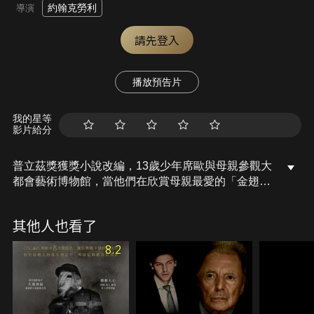
約翰克勞利
導演
請先登入
播放預告片
我的星等
影片給分
普立茲獎獲獎小說改編，13歲少年席歐與母親參觀大
都會藝術博物館，當他們在欣賞母親最愛的「金翅
雀」這幅畫作時，館內突然發生大爆炸，席歐幸運地
逃過一劫，卻也因此與母親從此天人永隔，這場突如
其他人也看了
其來的鉅變改變了席歐的一生，讓他展開充滿波折的
人生與探索的旅程。
8.2