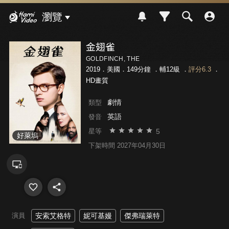
Hami Video
瀏覽
金翅雀
GOLDFINCH, THE
2019．美國．149分鐘 ．
輔12級
．
評分6.3
．
HD畫質
劇情
類型
英語
發音
5
星等
好萊塢
下架時間 2027年04月30日
演員
安索艾格特
妮可基嫚
傑弗瑞萊特