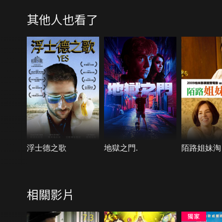
其他人也看了
浮士德之歌
地獄之門.
陌路姐妹淘
相關影片
7.3
7.1