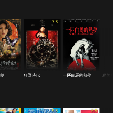
7.3
蜻蜓
狂野時代
一匹白馬的熱夢
網美
5.3
6.8