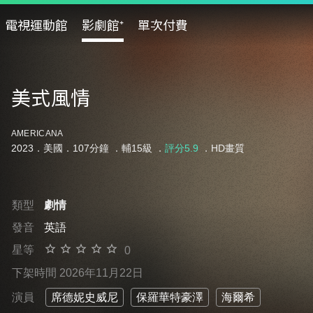
電視運動館
影劇館⁺
單次付費
美式風情
AMERICANA
2023．美國．107分鐘 ．
輔15級
．
評分5.9
．HD畫質
類型
劇情
發音
英語
星等
0
下架時間 2026年11月22日
演員
席德妮史威尼
保羅華特豪澤
海爾希