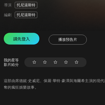
導演
托尼湯斯特
編劇
托尼湯斯特
請先登入
播放預告片
我的星等
影片給分
這部由席德妮·史威尼、保羅·華特·豪澤與海爾希主演的現
奪的瘋狂娛樂故事。