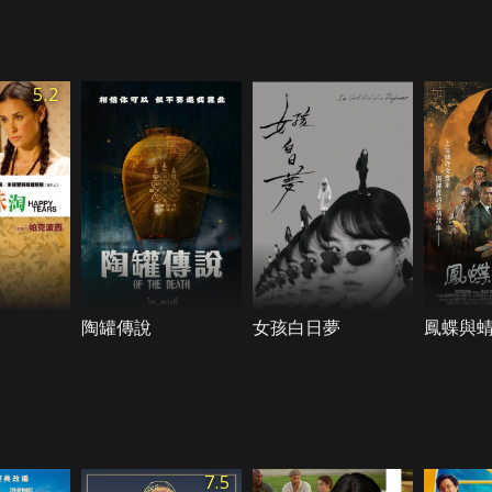
5.2
陶罐傳說
女孩白日夢
鳳蝶與
7.5