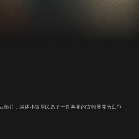
代西部片，講述小鎮居民為了一件罕見的古物展開激烈爭